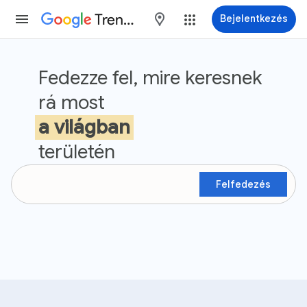
Trends
maps
Bejelentkezés
Google Trends
Fedezze fel, mire keresnek
rá most
a világban
területén
Felfedezés