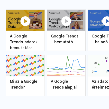
play_circle
play_circle
play_ci
A Google
Google Trends
Google T
Trends-adatok
– bemutató
– haladó
bemutatása
Mi az a Google
A Google
Az adato
Trends?
Trends alapjai
értelme