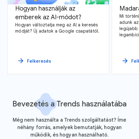
Hogyan használják az
Madar
emberek az AI-módot?
Mi történ
adunk az
Hogyan változtatja meg az AI a keresés
legújabb 
módját? Új adatok a Google csapatától.
legambic
Google T
madárfigy
arrow_forward
arrow_forward
Felkeresés
Fel
Bevezetés a Trends használatába
Még nem használta a Trends szolgáltatást? Íme
néhány forrás, amelyek bemutatják, hogyan
működik, és hogyan használható.